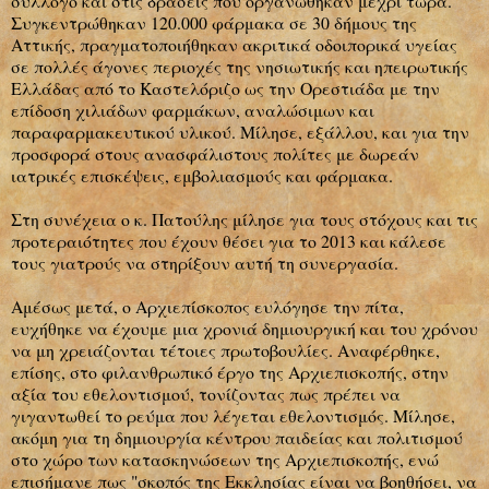
σύλλογο και στις δράσεις που οργανώθηκαν μέχρι τώρα.
Συγκεντρώθηκαν 120.000 φάρμακα σε 30 δήμους της
Αττικής, πραγματοποιήθηκαν ακριτικά οδοιπορικά υγείας
σε πολλές άγονες περιοχές της νησιωτικής και ηπειρωτικής
Ελλάδας από το Καστελόριζο ως την Ορεστιάδα με την
επίδοση χιλιάδων φαρμάκων, αναλώσιμων και
παραφαρμακευτικού υλικού. Μίλησε, εξάλλου, και για την
προσφορά στους ανασφάλιστους πολίτες με δωρεάν
ιατρικές επισκέψεις, εμβολιασμούς και φάρμακα.
Στη συνέχεια ο κ. Πατούλης μίλησε για τους στόχους και τις
προτεραιότητες που έχουν θέσει για το 2013 και κάλεσε
τους γιατρούς να στηρίξουν αυτή τη συνεργασία.
Αμέσως μετά, ο Αρχιεπίσκοπος ευλόγησε την πίτα,
ευχήθηκε να έχουμε μια χρονιά δημιουργική και του χρόνου
να μη χρειάζονται τέτοιες πρωτοβουλίες. Αναφέρθηκε,
επίσης, στο φιλανθρωπικό έργο της Αρχιεπισκοπής, στην
αξία του εθελοντισμού, τονίζοντας πως πρέπει να
γιγαντωθεί το ρεύμα που λέγεται εθελοντισμός. Μίλησε,
ακόμη για τη δημιουργία κέντρου παιδείας και πολιτισμού
στο χώρο των κατασκηνώσεων της Αρχιεπισκοπής, ενώ
επισήμανε πως "σκοπός της Εκκλησίας είναι να βοηθήσει, να