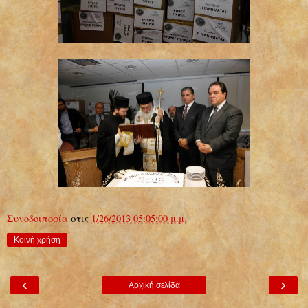
Συνοδοιπορία
στις
1/26/2013 05:05:00 μ.μ.
Κοινή χρήση
‹
›
Αρχική σελίδα